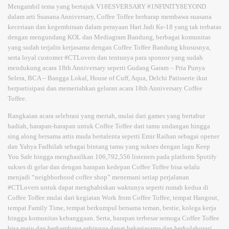
Mengambil tema yang bertajuk V18ESVERSARY #1NFINITY8EYOND
dalam arti Suasana Anniversary, Coffee Toffee berharap membawa suasana
keceriaan dan kegembiraan dalam perayaan Hari Jadi Ke-18 yang tak terbatas
dengan mengundang KOL dan Mediagram Bandung, berbagai komunitas
yang sudah terjalin kerjasama dengan Coffee Toffee Bandung khususnya,
serta loyal customer #CTLovers dan tentunya para sponsor yang sudah
mendukung acara 18th Anniversary seperti Gudang Garam – Pria Punya
Selera, BCA – Bangga Lokal, House of Cuff, Aqua, Delchi Patisserie ikut
berpartisipasi dan memeriahkan gelaran acara 18th Anniversary Coffee
Toffee.
Rangkaian acara selebrasi yang meriah, mulai dari games yang bertabur
hadiah, harapan-harapan untuk Coffee Toffee dari tamu undangan hingga
sing along bersama artis muda bertalenta seperti Emir Raihan sebagai opener
dan Yahya Fadhilah sebagai bintang tamu yang sukses dengan lagu Keep
You Safe hingga menghasilkan 106,792,556 listeners pada platform Spotify
sukses di gelar dan dengan harapan kedepan Coffee Toffee bisa selalu
menjadi “neighborhood coffee shop” menemani setiap perjalanan
#CTLovers untuk dapat menghabiskan waktunya seperti rumah kedua di
Coffee Toffee mulai dari kegiatan Work from Coffee Toffee, tempat Hangout,
tempat Family Time, tempat berkumpul bersama teman, bestie, kolega kerja
hingga komunitas kebanggaan. Serta, harapan terbesar semoga Coffee Toffee
bisa maju dan berkembang sehingga dapat bekerjasama dan berkolaborasi